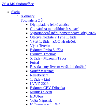
ZŠ a MŠ
Sudoměřice
Škola
Aktuality
Fotogalerie ZŠ
Olympiáda v lehké atletice
Chování za mimořádných situací
Vyhodnocení sběru pomerančové kůry 2026
Otáčivé hlediště v Týně 1. třída
Výlet 1. třída - ZOO Hrádeček
Výlet Terezín
Exkurze Praha 5. třída
Exkurze Trocnov
5. třída - Muzeum Tábor
Futsal
Beseda s myslivcem ve školní družině
Soutěž v recitaci
Reisebericht
1. třída v kině
LVVZ 2026
Exkurze CEV Dřípatka
Mikuláš a čerti
EDUbus
Vojta Náprstek
Halloween v 1. třídě