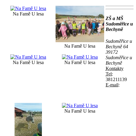
Na Famě U lesa
ZŠ a MŠ
Sudoměřice u
Bechyně
Sudoměřice u
Na Famě U lesa
Bechyně 64
39172
Sudoměřice u
Na Famě U lesa
Na Famě U lesa
Bechyně
Kontakty
Tel:
381211139
E-mail:
Na Famě U lesa