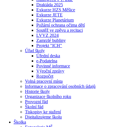
Drakiáda 2025
Exkurze HZS Měšice
Exkurze JETE
Exkurze Planetárium
Požární ochrana očima dětí
Soutěž ve zpěvu a recitaci
LVVZ 2024
Zamrzlé bubliny
Projekt "ICH"
Úřad školy
Úřední deska
e-Podatelna
Povinné informace
Výroční zprávy
Rozpočet
Volná pracovní místa
Informace o zpracování osobních údajů
Historie školy
Organizace školního roku
Provozní řád
Školní řád
Tiskopisy ke stažení
Digitalizujeme školu
Školka