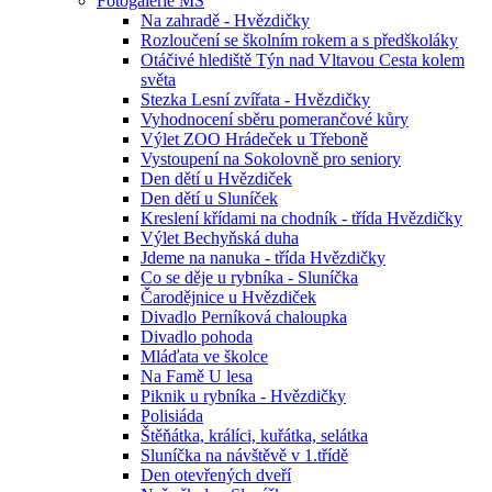
Fotogalerie MŠ
Na zahradě - Hvězdičky
Rozloučení se školním rokem a s předškoláky
Otáčivé hlediště Týn nad Vltavou Cesta kolem
světa
Stezka Lesní zvířata - Hvězdičky
Vyhodnocení sběru pomerančové kůry
Výlet ZOO Hrádeček u Třeboně
Vystoupení na Sokolovně pro seniory
Den dětí u Hvězdiček
Den dětí u Sluníček
Kreslení křídami na chodník - třída Hvězdičky
Výlet Bechyňská duha
Jdeme na nanuka - třída Hvězdičky
Co se děje u rybníka - Sluníčka
Čarodějnice u Hvězdiček
Divadlo Perníková chaloupka
Divadlo pohoda
Mláďata ve školce
Na Famě U lesa
Piknik u rybníka - Hvězdičky
Polisiáda
Štěňátka, králíci, kuřátka, selátka
Sluníčka na návštěvě v 1.třídě
Den otevřených dveří