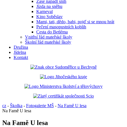
Zase napadl sníh
Jízda na sněhu
Karneval
Kino Soběslav
Mami, tati, dědo, babi, pojď si se mnou hrát
Pečení masopustních koblih
Cesta do Betléma
Vnitřní řád mateřské školy
Školní řád mateřské školy
Družina
Jídelna
Kontakt
cz
-
Školka
-
Fotogalerie MŠ
-
Na Famě U lesa
Na Famě U lesa
Na Famě U lesa