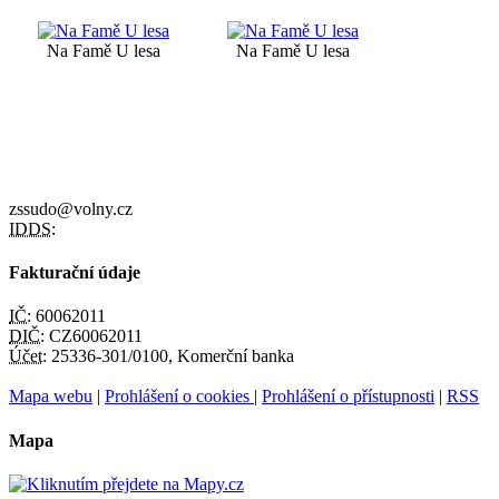
Na Famě U lesa
Na Famě U lesa
zssudo@volny.cz
IDDS:
Fakturační údaje
IČ:
60062011
DIČ:
CZ60062011
Účet:
25336-301/0100, Komerční banka
Mapa webu
|
Prohlášení o cookies
|
Prohlášení o přístupnosti
|
RSS
Mapa