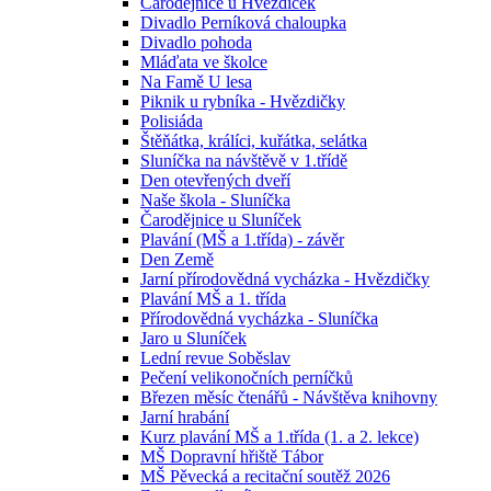
Čarodějnice u Hvězdiček
Divadlo Perníková chaloupka
Divadlo pohoda
Mláďata ve školce
Na Famě U lesa
Piknik u rybníka - Hvězdičky
Polisiáda
Štěňátka, králíci, kuřátka, selátka
Sluníčka na návštěvě v 1.třídě
Den otevřených dveří
Naše škola - Sluníčka
Čarodějnice u Sluníček
Plavání (MŠ a 1.třída) - závěr
Den Země
Jarní přírodovědná vycházka - Hvězdičky
Plavání MŠ a 1. třída
Přírodovědná vycházka - Sluníčka
Jaro u Sluníček
Lední revue Soběslav
Pečení velikonočních perníčků
Březen měsíc čtenářů - Návštěva knihovny
Jarní hrabání
Kurz plavání MŠ a 1.třída (1. a 2. lekce)
MŠ Dopravní hřiště Tábor
MŠ Pěvecká a recitační soutěž 2026