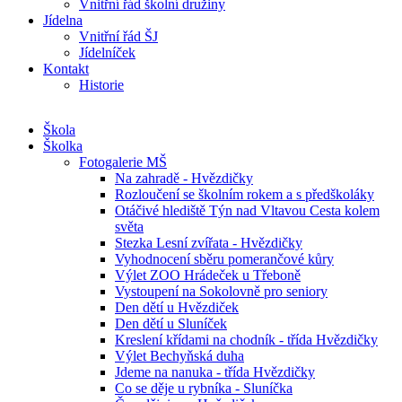
Vnitřní řád školní družiny
Jídelna
Vnitřní řád ŠJ
Jídelníček
Kontakt
Historie
Škola
Školka
Fotogalerie MŠ
Na zahradě - Hvězdičky
Rozloučení se školním rokem a s předškoláky
Otáčivé hlediště Týn nad Vltavou Cesta kolem
světa
Stezka Lesní zvířata - Hvězdičky
Vyhodnocení sběru pomerančové kůry
Výlet ZOO Hrádeček u Třeboně
Vystoupení na Sokolovně pro seniory
Den dětí u Hvězdiček
Den dětí u Sluníček
Kreslení křídami na chodník - třída Hvězdičky
Výlet Bechyňská duha
Jdeme na nanuka - třída Hvězdičky
Co se děje u rybníka - Sluníčka