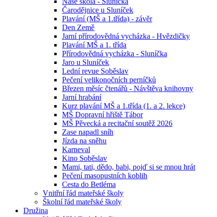
Naše škola - Sluníčka
Čarodějnice u Sluníček
Plavání (MŠ a 1.třída) - závěr
Den Země
Jarní přírodovědná vycházka - Hvězdičky
Plavání MŠ a 1. třída
Přírodovědná vycházka - Sluníčka
Jaro u Sluníček
Lední revue Soběslav
Pečení velikonočních perníčků
Březen měsíc čtenářů - Návštěva knihovny
Jarní hrabání
Kurz plavání MŠ a 1.třída (1. a 2. lekce)
MŠ Dopravní hřiště Tábor
MŠ Pěvecká a recitační soutěž 2026
Zase napadl sníh
Jízda na sněhu
Karneval
Kino Soběslav
Mami, tati, dědo, babi, pojď si se mnou hrát
Pečení masopustních koblih
Cesta do Betléma
Vnitřní řád mateřské školy
Školní řád mateřské školy
Družina