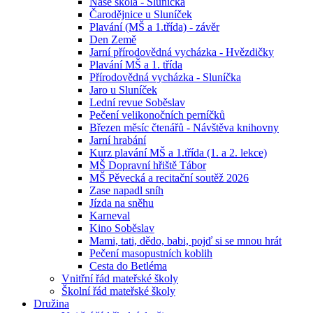
Naše škola - Sluníčka
Čarodějnice u Sluníček
Plavání (MŠ a 1.třída) - závěr
Den Země
Jarní přírodovědná vycházka - Hvězdičky
Plavání MŠ a 1. třída
Přírodovědná vycházka - Sluníčka
Jaro u Sluníček
Lední revue Soběslav
Pečení velikonočních perníčků
Březen měsíc čtenářů - Návštěva knihovny
Jarní hrabání
Kurz plavání MŠ a 1.třída (1. a 2. lekce)
MŠ Dopravní hřiště Tábor
MŠ Pěvecká a recitační soutěž 2026
Zase napadl sníh
Jízda na sněhu
Karneval
Kino Soběslav
Mami, tati, dědo, babi, pojď si se mnou hrát
Pečení masopustních koblih
Cesta do Betléma
Vnitřní řád mateřské školy
Školní řád mateřské školy
Družina