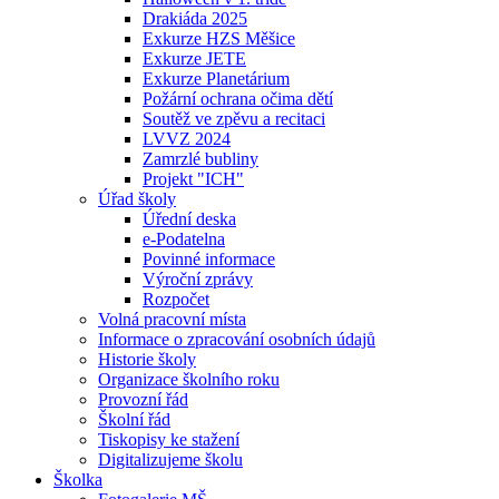
Drakiáda 2025
Exkurze HZS Měšice
Exkurze JETE
Exkurze Planetárium
Požární ochrana očima dětí
Soutěž ve zpěvu a recitaci
LVVZ 2024
Zamrzlé bubliny
Projekt "ICH"
Úřad školy
Úřední deska
e-Podatelna
Povinné informace
Výroční zprávy
Rozpočet
Volná pracovní místa
Informace o zpracování osobních údajů
Historie školy
Organizace školního roku
Provozní řád
Školní řád
Tiskopisy ke stažení
Digitalizujeme školu
Školka