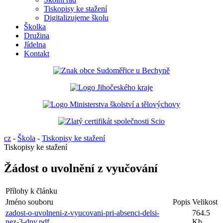
Tiskopisy ke stažení
Digitalizujeme školu
Školka
Družina
Jídelna
Kontakt
cz
-
Škola
-
Tiskopisy ke stažení
Tiskopisy ke stažení
Žádost o uvolnění z vyučování
Přílohy k článku
Jméno souboru
Popis
Velikost
zadost-o-uvolneni-z-vyucovani-pri-absenci-delsi-
764.5
nez-3-dny.pdf
Kb