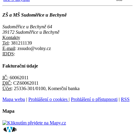
ZŠ a MŠ Sudoměřice u Bechyně
Sudoměřice u Bechyně 64
39172 Sudoměřice u Bechyně
Kontakty
Tel:
381211139
E-mail:
zssudo@volny.cz
IDDS:
Fakturační údaje
IČ:
60062011
DIČ:
CZ60062011
Účet:
25336-301/0100, Komerční banka
Mapa webu
|
Prohlášení o cookies
|
Prohlášení o přístupnosti
|
RSS
Mapa