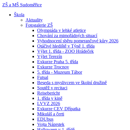
ZŠ a MŠ
Sudoměřice
Škola
Aktuality
Fotogalerie ZŠ
Olympiáda v lehké atletice
Chování za mimořádných situací
Vyhodnocení sběru pomerančové kůry 2026
Otáčivé hlediště v Týně 1. třída
Výlet 1. třída - ZOO Hrádeček
Výlet Terezín
Exkurze Praha 5. třída
Exkurze Trocnov
5. třída - Muzeum Tábor
Futsal
Beseda s myslivcem ve školní družině
Soutěž v recitaci
Reisebericht
1. třída v kině
LVVZ 2026
Exkurze CEV Dřípatka
Mikuláš a čerti
EDUbus
Vojta Náprstek
Halloween v 1. třídě