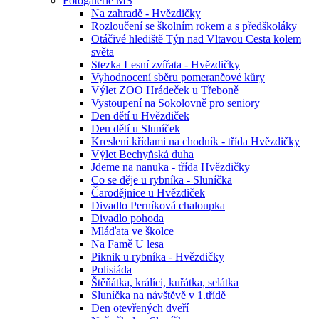
Fotogalerie MŠ
Na zahradě - Hvězdičky
Rozloučení se školním rokem a s předškoláky
Otáčivé hlediště Týn nad Vltavou Cesta kolem
světa
Stezka Lesní zvířata - Hvězdičky
Vyhodnocení sběru pomerančové kůry
Výlet ZOO Hrádeček u Třeboně
Vystoupení na Sokolovně pro seniory
Den dětí u Hvězdiček
Den dětí u Sluníček
Kreslení křídami na chodník - třída Hvězdičky
Výlet Bechyňská duha
Jdeme na nanuka - třída Hvězdičky
Co se děje u rybníka - Sluníčka
Čarodějnice u Hvězdiček
Divadlo Perníková chaloupka
Divadlo pohoda
Mláďata ve školce
Na Famě U lesa
Piknik u rybníka - Hvězdičky
Polisiáda
Štěňátka, králíci, kuřátka, selátka
Sluníčka na návštěvě v 1.třídě
Den otevřených dveří