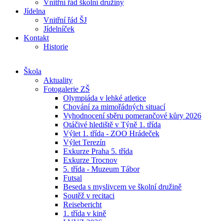
Vnitřní řád školní družiny
Jídelna
Vnitřní řád ŠJ
Jídelníček
Kontakt
Historie
Škola
Aktuality
Fotogalerie ZŠ
Olympiáda v lehké atletice
Chování za mimořádných situací
Vyhodnocení sběru pomerančové kůry 2026
Otáčivé hlediště v Týně 1. třída
Výlet 1. třída - ZOO Hrádeček
Výlet Terezín
Exkurze Praha 5. třída
Exkurze Trocnov
5. třída - Muzeum Tábor
Futsal
Beseda s myslivcem ve školní družině
Soutěž v recitaci
Reisebericht
1. třída v kině