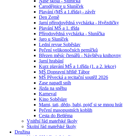
Naše škola - Sluníčka
Čarodějnice u Sluníček
Plavání (MŠ a 1.třída) - závěr
Den Země
Jarní přírodovědná vycházka - Hvězdičky
Plavání MŠ a 1. třída
Přírodovědná vycházka - Sluníčka
Jaro u Sluníček
Lední revue Soběslav
Pečení velikonočních perníčků
Březen měsíc čtenářů - Návštěva knihovny
Jarní hrabání
Kurz plavání MŠ a 1.třída (1. a 2. lekce)
MŠ Dopravní hřiště Tábor
MŠ Pěvecká a recitační soutěž 2026
Zase napadl sníh
Jízda na sněhu
Karneval
Kino Soběslav
Mami, tati, dědo, babi, pojď si se mnou hrát
Pečení masopustních koblih
Cesta do Betléma
Vnitřní řád mateřské školy
Školní řád mateřské školy
Družina