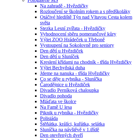
Fotogalerie MŠ
Na zahradě - Hvězdičky
Rozloučení se školním rokem a s předškoláky
Otáčivé hlediště Týn nad Vltavou Cesta kolem
světa
Stezka Lesní zvířata - Hvězdičky
Vyhodnocení sběru pomerančové kůry
Výlet ZOO Hrádeček u Třeboně
Vystoupení na Sokolovně pro seniory
Den dětí u Hvězdiček
Den dětí u Sluníček
Kreslení křídami na chodník - třída Hvězdičky
Výlet Bechyňská duha
Jdeme na nanuka - třída Hvězdičky
Co se děje u rybníka - Sluníčka
Čarodějnice u Hvězdiček
Divadlo Perníková chaloupka
Divadlo pohoda
Mláďata ve školce
Na Famě U lesa
Piknik u rybníka - Hvězdičky
Polisiáda
Štěňátka, králíci, kuřátka, selátka
Sluníčka na návštěvě v 1.třídě
Den otevřených dveří