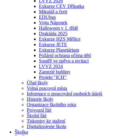
LVVZ 2026
Exkurze CEV Dřípatka
Mikuláš a čerti
EDUbus
Vojta Náprstek
Halloween v 1. třídě
Drakiáda 2025
Exkurze HZS Měšice
Exkurze JETE
Exkurze Planetárium
Požární ochrana očima dětí
Soutěž ve zpěvu a recitaci
LVVZ 2024
Zamrzlé bubliny
Projekt "ICH"
Úřad školy
Volná pracovní místa
Informace o zpracování osobních údajů
Historie školy
Organizace školního roku
Provozní řád
Školní řád
Tiskopisy ke stažení
Digitalizujeme školu
Školka