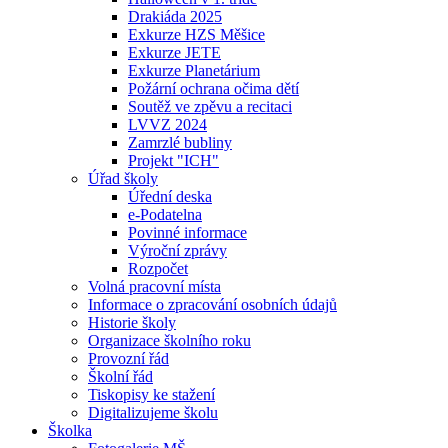
Drakiáda 2025
Exkurze HZS Měšice
Exkurze JETE
Exkurze Planetárium
Požární ochrana očima dětí
Soutěž ve zpěvu a recitaci
LVVZ 2024
Zamrzlé bubliny
Projekt "ICH"
Úřad školy
Úřední deska
e-Podatelna
Povinné informace
Výroční zprávy
Rozpočet
Volná pracovní místa
Informace o zpracování osobních údajů
Historie školy
Organizace školního roku
Provozní řád
Školní řád
Tiskopisy ke stažení
Digitalizujeme školu
Školka