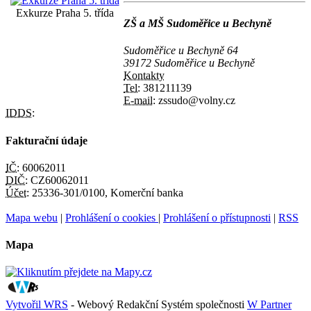
Exkurze Praha 5. třída
ZŠ a MŠ Sudoměřice u Bechyně
Sudoměřice u Bechyně 64
39172 Sudoměřice u Bechyně
Kontakty
Tel:
381211139
E-mail:
zssudo@volny.cz
IDDS:
Fakturační údaje
IČ:
60062011
DIČ:
CZ60062011
Účet:
25336-301/0100, Komerční banka
Mapa webu
|
Prohlášení o cookies
|
Prohlášení o přístupnosti
|
RSS
Mapa
Vytvořil WRS
- Webový Redakční Systém společnosti
W Partner