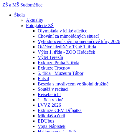
ZŠ a MŠ
Sudoměřice
Škola
Aktuality
Fotogalerie ZŠ
Olympiáda v lehké atletice
Chování za mimořádných situací
Vyhodnocení sběru pomerančové kůry 2026
Otáčivé hlediště v Týně 1. třída
Výlet 1. třída - ZOO Hrádeček
Výlet Terezín
Exkurze Praha 5. třída
Exkurze Trocnov
5. třída - Muzeum Tábor
Futsal
Beseda s myslivcem ve školní družině
Soutěž v recitaci
Reisebericht
1. třída v kině
LVVZ 2026
Exkurze CEV Dřípatka
Mikuláš a čerti
EDUbus
Vojta Náprstek
Halloween v 1. třídě