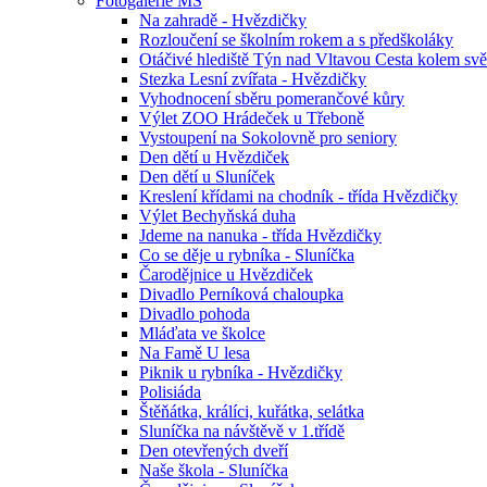
Fotogalerie MŠ
Na zahradě - Hvězdičky
Rozloučení se školním rokem a s předškoláky
Otáčivé hlediště Týn nad Vltavou Cesta kolem svě
Stezka Lesní zvířata - Hvězdičky
Vyhodnocení sběru pomerančové kůry
Výlet ZOO Hrádeček u Třeboně
Vystoupení na Sokolovně pro seniory
Den dětí u Hvězdiček
Den dětí u Sluníček
Kreslení křídami na chodník - třída Hvězdičky
Výlet Bechyňská duha
Jdeme na nanuka - třída Hvězdičky
Co se děje u rybníka - Sluníčka
Čarodějnice u Hvězdiček
Divadlo Perníková chaloupka
Divadlo pohoda
Mláďata ve školce
Na Famě U lesa
Piknik u rybníka - Hvězdičky
Polisiáda
Štěňátka, králíci, kuřátka, selátka
Sluníčka na návštěvě v 1.třídě
Den otevřených dveří
Naše škola - Sluníčka