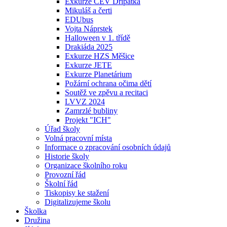
Exkurze CEV Dřípatka
Mikuláš a čerti
EDUbus
Vojta Náprstek
Halloween v 1. třídě
Drakiáda 2025
Exkurze HZS Měšice
Exkurze JETE
Exkurze Planetárium
Požární ochrana očima dětí
Soutěž ve zpěvu a recitaci
LVVZ 2024
Zamrzlé bubliny
Projekt "ICH"
Úřad školy
Volná pracovní místa
Informace o zpracování osobních údajů
Historie školy
Organizace školního roku
Provozní řád
Školní řád
Tiskopisy ke stažení
Digitalizujeme školu
Školka
Družina