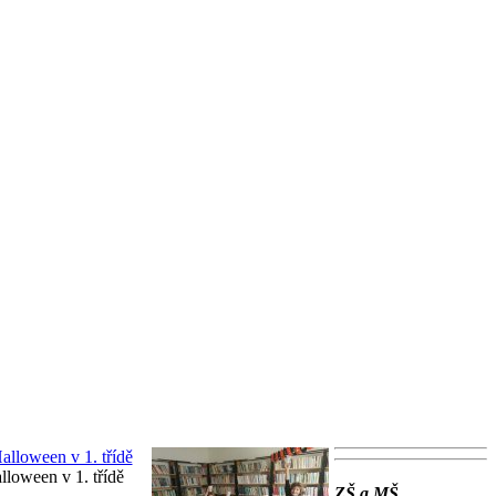
lloween v 1. třídě
ZŠ a MŠ