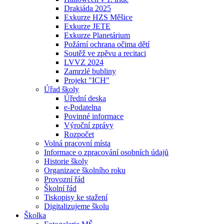
Drakiáda 2025
Exkurze HZS Měšice
Exkurze JETE
Exkurze Planetárium
Požární ochrana očima dětí
Soutěž ve zpěvu a recitaci
LVVZ 2024
Zamrzlé bubliny
Projekt "ICH"
Úřad školy
Úřední deska
e-Podatelna
Povinné informace
Výroční zprávy
Rozpočet
Volná pracovní místa
Informace o zpracování osobních údajů
Historie školy
Organizace školního roku
Provozní řád
Školní řád
Tiskopisy ke stažení
Digitalizujeme školu
Školka