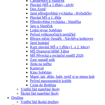
Čarodějnice u Sluníček
Plavání (MŠ a 1.třída) - závěr
Den Země
Jarní přírodovědná vycházka - Hvězdičky
Plavání MŠ a 1. třída
Přírodovědná vycházka - Sluníčka
Jaro u Sluníček
Lední revue Soběslav
Pečení velikonočních perníčků
Březen měsíc čtenářů - Návštěva knihovny
Jarní hrabání
Kurz plavání MŠ a 1.třída (1. a 2. lekce)
MŠ Dopravní hřiště Tábor
MŠ Pěvecká a recitační soutěž 2026
Zase napadl sníh
Jízda na sněhu
Karneval
Kino Soběslav
Mami, tati, dědo, babi, pojď si se mnou hrát
Pečení masopustních koblih
Cesta do Betléma
Vnitřní řád mateřské školy
Školní řád mateřské školy
Družina
Vnitřní řád školní družiny