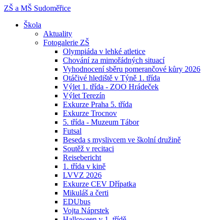
ZŠ a MŠ
Sudoměřice
Škola
Aktuality
Fotogalerie ZŠ
Olympiáda v lehké atletice
Chování za mimořádných situací
Vyhodnocení sběru pomerančové kůry 2026
Otáčivé hlediště v Týně 1. třída
Výlet 1. třída - ZOO Hrádeček
Výlet Terezín
Exkurze Praha 5. třída
Exkurze Trocnov
5. třída - Muzeum Tábor
Futsal
Beseda s myslivcem ve školní družině
Soutěž v recitaci
Reisebericht
1. třída v kině
LVVZ 2026
Exkurze CEV Dřípatka
Mikuláš a čerti
EDUbus
Vojta Náprstek
Halloween v 1. třídě