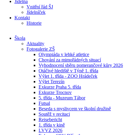
Jídelna
Vnitřní řád ŠJ
Jídelníček
Kontakt
Historie
Škola
Aktuality
Fotogalerie ZŠ
Olympiáda v lehké atletice
Chování za mimořádných situací
Vyhodnocení sběru pomerančové kůry 2026
Otáčivé hlediště v Týně 1. třída
Výlet 1. třída - ZOO Hrádeček
Výlet Terezín
Exkurze Praha 5. třída
Exkurze Trocnov
5. třída - Muzeum Tábor
Futsal
Beseda s myslivcem ve školní družině
Soutěž v recitaci
Reisebericht
1. třída v kině
LVVZ 2026