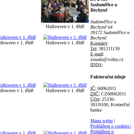
Sudoměřice u
Bechyně
Sudoměřice u
Halloween v 1. třídě
Bechyně 64
39172 Sudoměřice u
Bechyně
lloween v 1. třídě
Halloween v 1. třídě
Kontakty
Tel:
381211139
E-mail:
zssudo@volny.cz
IDDS:
Fakturační údaje
IČ:
60062011
lloween v 1. třídě
Halloween v 1. třídě
DIČ:
CZ60062011
Účet:
25336-
301/0100, Komerční
banka
Mapa webu
|
Prohlášení o cookies
|
Prohlášení o