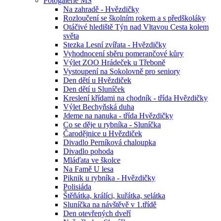
Fotogalerie MŠ
Na zahradě - Hvězdičky
Rozloučení se školním rokem a s předškoláky
Otáčivé hlediště Týn nad Vltavou Cesta kolem
světa
Stezka Lesní zvířata - Hvězdičky
Vyhodnocení sběru pomerančové kůry
Výlet ZOO Hrádeček u Třeboně
Vystoupení na Sokolovně pro seniory
Den dětí u Hvězdiček
Den dětí u Sluníček
Kreslení křídami na chodník - třída Hvězdičky
Výlet Bechyňská duha
Jdeme na nanuka - třída Hvězdičky
Co se děje u rybníka - Sluníčka
Čarodějnice u Hvězdiček
Divadlo Perníková chaloupka
Divadlo pohoda
Mláďata ve školce
Na Famě U lesa
Piknik u rybníka - Hvězdičky
Polisiáda
Štěňátka, králíci, kuřátka, selátka
Sluníčka na návštěvě v 1.třídě
Den otevřených dveří