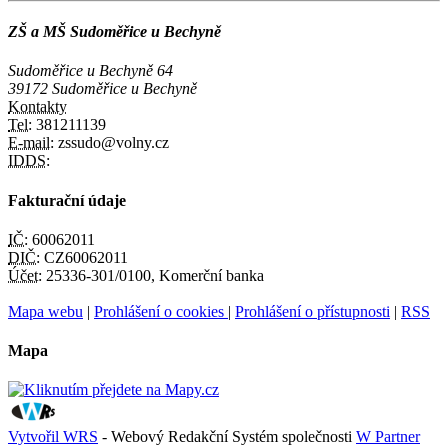
ZŠ a MŠ Sudoměřice u Bechyně
Sudoměřice u Bechyně 64
39172 Sudoměřice u Bechyně
Kontakty
Tel:
381211139
E-mail:
zssudo@volny.cz
IDDS:
Fakturační údaje
IČ:
60062011
DIČ:
CZ60062011
Účet:
25336-301/0100, Komerční banka
Mapa webu
|
Prohlášení o cookies
|
Prohlášení o přístupnosti
|
RSS
Mapa
Vytvořil WRS
- Webový Redakční Systém společnosti
W Partner