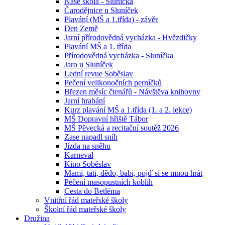
Naše škola - Sluníčka
Čarodějnice u Sluníček
Plavání (MŠ a 1.třída) - závěr
Den Země
Jarní přírodovědná vycházka - Hvězdičky
Plavání MŠ a 1. třída
Přírodovědná vycházka - Sluníčka
Jaro u Sluníček
Lední revue Soběslav
Pečení velikonočních perníčků
Březen měsíc čtenářů - Návštěva knihovny
Jarní hrabání
Kurz plavání MŠ a 1.třída (1. a 2. lekce)
MŠ Dopravní hřiště Tábor
MŠ Pěvecká a recitační soutěž 2026
Zase napadl sníh
Jízda na sněhu
Karneval
Kino Soběslav
Mami, tati, dědo, babi, pojď si se mnou hrát
Pečení masopustních koblih
Cesta do Betléma
Vnitřní řád mateřské školy
Školní řád mateřské školy
Družina