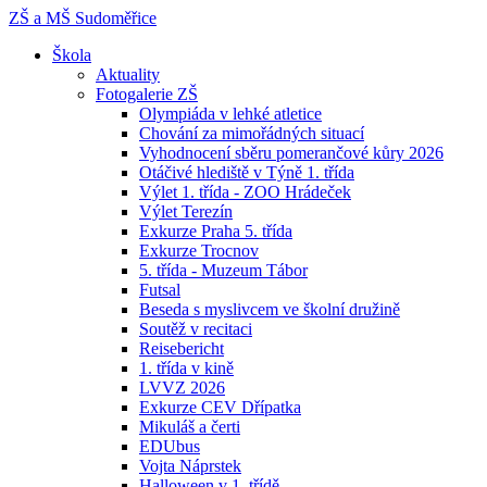
ZŠ a MŠ
Sudoměřice
Škola
Aktuality
Fotogalerie ZŠ
Olympiáda v lehké atletice
Chování za mimořádných situací
Vyhodnocení sběru pomerančové kůry 2026
Otáčivé hlediště v Týně 1. třída
Výlet 1. třída - ZOO Hrádeček
Výlet Terezín
Exkurze Praha 5. třída
Exkurze Trocnov
5. třída - Muzeum Tábor
Futsal
Beseda s myslivcem ve školní družině
Soutěž v recitaci
Reisebericht
1. třída v kině
LVVZ 2026
Exkurze CEV Dřípatka
Mikuláš a čerti
EDUbus
Vojta Náprstek
Halloween v 1. třídě