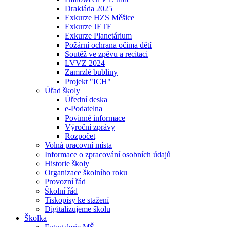
Drakiáda 2025
Exkurze HZS Měšice
Exkurze JETE
Exkurze Planetárium
Požární ochrana očima dětí
Soutěž ve zpěvu a recitaci
LVVZ 2024
Zamrzlé bubliny
Projekt "ICH"
Úřad školy
Úřední deska
e-Podatelna
Povinné informace
Výroční zprávy
Rozpočet
Volná pracovní místa
Informace o zpracování osobních údajů
Historie školy
Organizace školního roku
Provozní řád
Školní řád
Tiskopisy ke stažení
Digitalizujeme školu
Školka