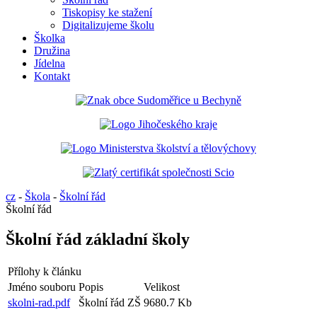
Tiskopisy ke stažení
Digitalizujeme školu
Školka
Družina
Jídelna
Kontakt
cz
-
Škola
-
Školní řád
Školní řád
Školní řád základní školy
Přílohy k článku
Jméno souboru
Popis
Velikost
skolni-rad.pdf
Školní řád ZŠ
9680.7 Kb